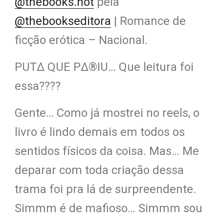
@thebooks.hot
pela
@thebookseditora
| Romance de
ficção erótica – Nacional.
PUT∆ QUE P∆®IU… Que leitura foi
essa????
Gente… Como já mostrei no reels, o
livro é lindo demais em todos os
sentidos físicos da coisa. Mas… Me
deparar com toda criação dessa
trama foi pra lá de surpreendente.
Simmm é de mafioso… Simmm sou