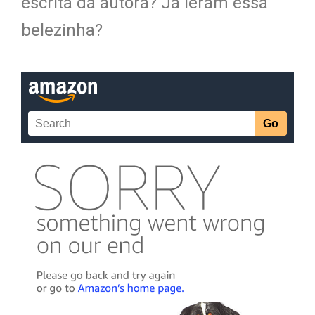
escrita da autora? Já leram essa
belezinha?