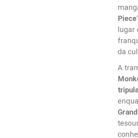
mangá
Piece
lugar
franq
da cu
A tra
Monke
tripul
enqua
Grand
tesour
conhe