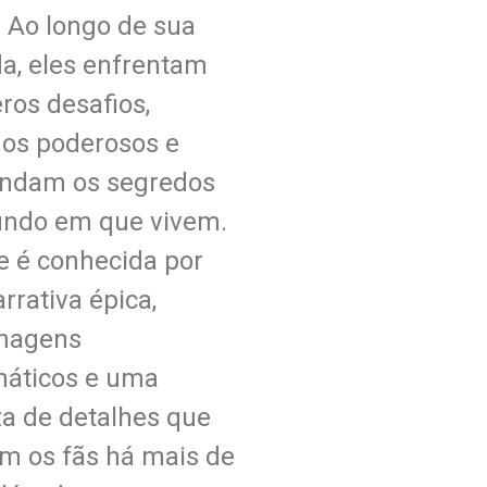
. Ao longo de sua
da, eles enfrentam
ros desafios,
gos poderosos e
ndam os segredos
ndo em que vivem.
e é conhecida por
rrativa épica,
nagens
máticos e uma
za de detalhes que
am os fãs há mais de