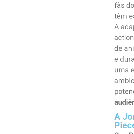
fãs d
têm e
A ada
actio
de an
e dura
uma e
ambic
poten
audiên
A Jo
Piec