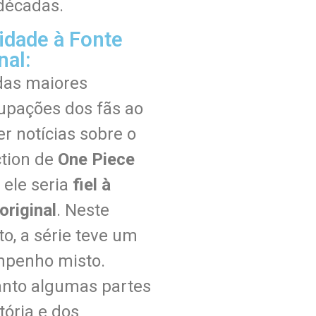
décadas.
lidade à Fonte
nal:
as maiores
upações dos fãs ao
r notícias sobre o
ction de
One Piece
 ele seria
fiel à
original
. Neste
o, a série teve um
penho misto.
nto algumas partes
tória e dos