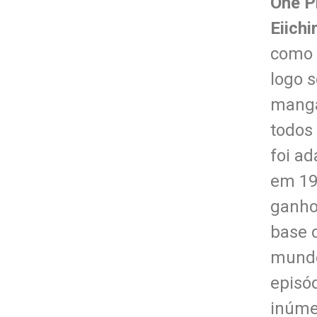
One P
Eiichi
como 
logo 
mangá
todos
foi a
em 19
ganh
base 
mundo
episó
inúme