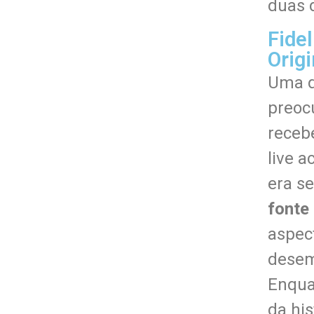
duas 
Fide
Origi
Uma d
preoc
recebe
live a
era se
fonte 
aspect
desem
Enqua
da his