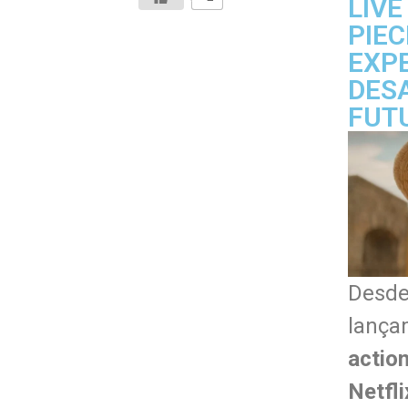
LIVE
PIEC
EXP
DESA
FUTU
Desde
lança
actio
Netfl