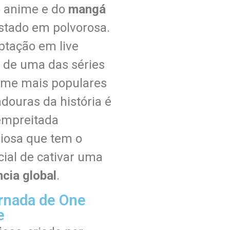
o anime e do
mangá
stado em polvorosa.
ptação em live
n de uma das séries
ime mais populares
douras da história é
mpreitada
iosa que tem o
cial de cativar uma
cia global
.
rnada de One
e