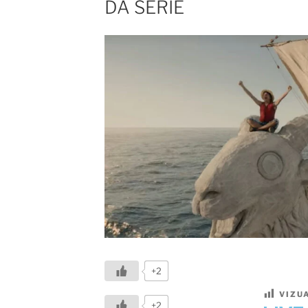
DA SÉRIE
+2
VIZU
+2