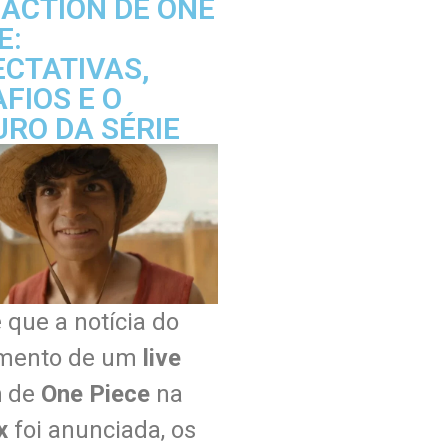
 ACTION DE ONE
E:
ECTATIVAS,
FIOS E O
RO DA SÉRIE
 que a notícia do
mento de um
live
n
de
One Piece
na
ix
foi anunciada, os