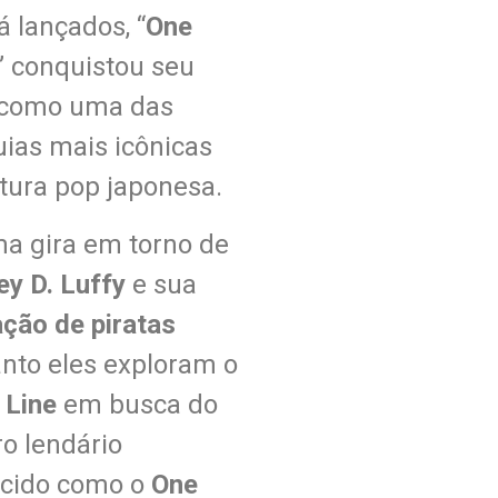
 lançados, “
One
” conquistou seu
 como uma das
uias mais icônicas
ltura pop japonesa.
ma gira em torno de
y D. Luffy
e sua
ação de piratas
nto eles exploram o
 Line
em busca do
o lendário
cido como o
One