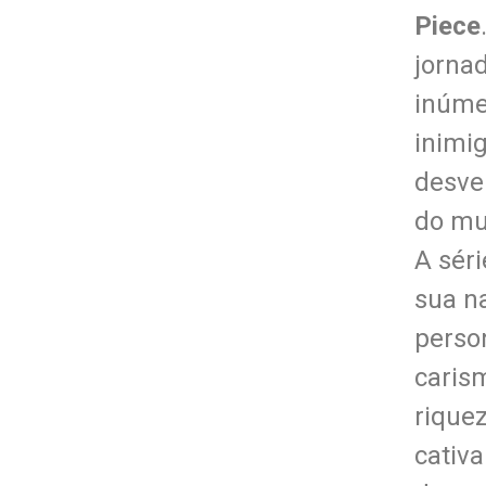
Pie
c
e
jorna
inúme
inimi
desve
do mu
A séri
sua na
perso
caris
rique
cativ