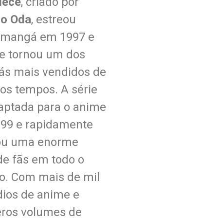
iece
, criado por
ro Oda
, estreou
mangá em 1997 e
se tornou um dos
s mais vendidos de
 os tempos. A série
daptada para o anime
99 e rapidamente
ou uma enorme
de fãs em todo o
. Com mais de mil
dios de anime e
ros volumes de