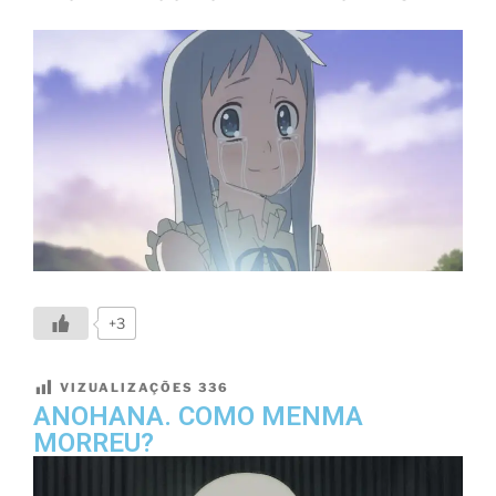
+3
VIZUALIZAÇÕES
336
ANOHANA. COMO MENMA
MORREU?