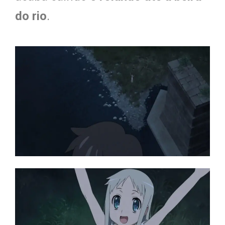
do rio
.