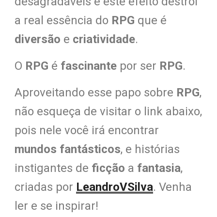
desagradáveis e este efeito destrói
a real essência do
RPG
que é
diversão
e
criatividade
.
O
RPG
é
fascinante
por ser
RPG
.
Aproveitando esse papo sobre
RPG
,
não esqueça de visitar o link abaixo,
pois nele você irá encontrar
mundos fantásticos
, e histórias
instigantes de
ficção
a
fantasia
,
criadas por
LeandroVSilva
. Venha
ler e se inspirar!