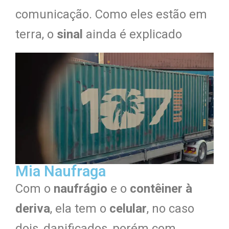
comunicação. Como eles estão em
terra, o
sinal
ainda é explicado
Mia Naufraga
Com o
naufrágio
e o
contêiner à
deriv
a
, ela tem o
celular
, no caso
dois, danificados, porém com