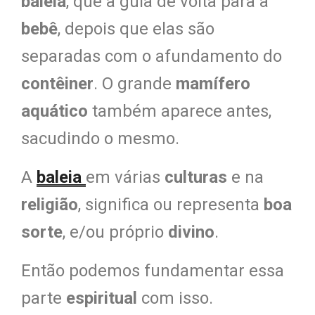
baleia
, que a guia de volta para a
bebê
, depois que elas são
separadas com o afundamento do
contêiner
. O grande
mamífero
aquático
também aparece antes,
sacudindo o mesmo.
A
baleia
em várias
culturas
e na
religião
, significa ou representa
boa
sorte
, e/ou próprio
divino
.
Então podemos fundamentar essa
parte
espiritual
com isso.