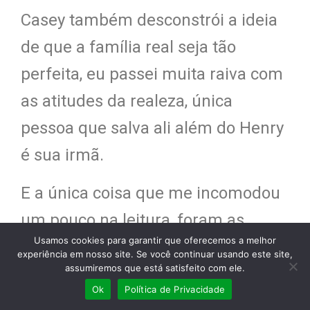
Casey também desconstrói a ideia
de que a família real seja tão
perfeita, eu passei muita raiva com
as atitudes da realeza, única
pessoa que salva ali além do Henry
é sua irmã.
E a única coisa que me incomodou
um pouco na leitura, foram as
Usamos cookies para garantir que oferecemos a melhor
partes em que o Alex falava
experiência em nosso site. Se você continuar usando este site,
assumiremos que está satisfeito com ele.
infinitamente sobre política.
Ok
Política de Privacidade