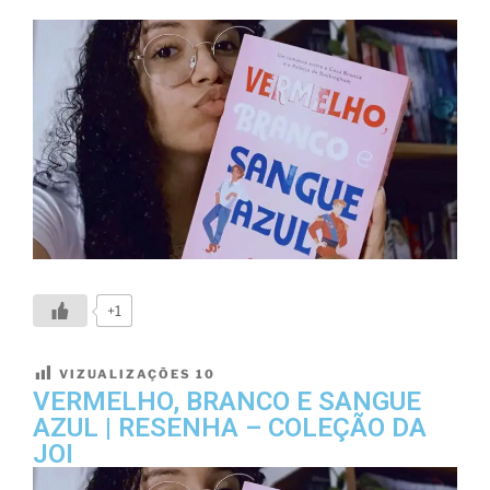
+1
VIZUALIZAÇÕES
10
VERMELHO, BRANCO E SANGUE
AZUL | RESENHA – COLEÇÃO DA
JOI