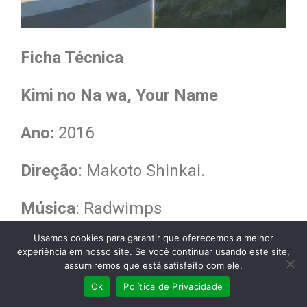
Ficha Técnica
Kimi no Na wa, Your Name
Ano:
2016
Direção
: Makoto Shinkai.
Música
: Radwimps
Usamos cookies para garantir que oferecemos a melhor
Duração:
106 min.
experiência em nosso site. Se você continuar usando este site,
assumiremos que está satisfeito com ele.
Nacionalidade:
Japão.
Ok
Política de Privacidade