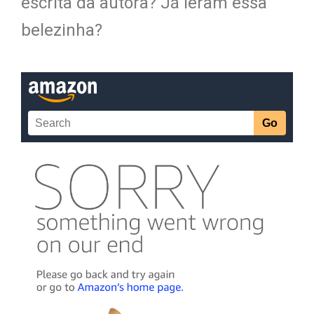
escrita da autora? Já leram essa
belezinha?