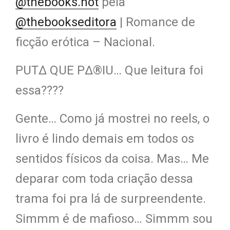
@thebooks.hot
pela
@thebookseditora
| Romance de
ficção erótica – Nacional.
PUT∆ QUE P∆®IU… Que leitura foi
essa????
Gente… Como já mostrei no reels, o
livro é lindo demais em todos os
sentidos físicos da coisa. Mas… Me
deparar com toda criação dessa
trama foi pra lá de surpreendente.
Simmm é de mafioso… Simmm sou