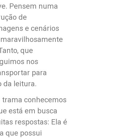
ve. Pensem numa
rução de
nagens e cenários
s maravilhosamente
Tanto, que
guimos nos
ansportar para
 da leitura.
 trama conhecemos
que está em busca
tas respostas: Ela é
ca que possui