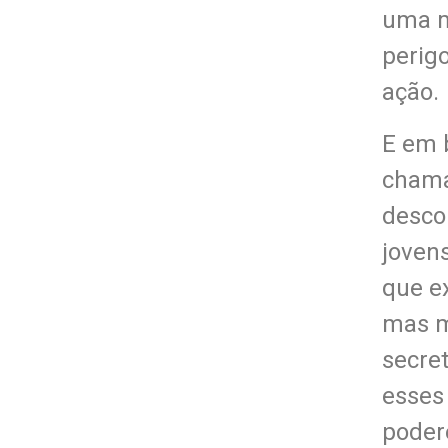
uma m
perig
ação.
E em 
chama
desco
joven
que e
mas m
secre
esses
poder