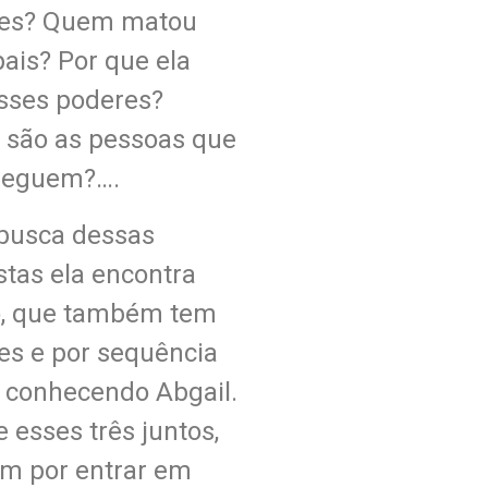
es? Quem matou
ais? Por que ela
sses poderes?
são as pessoas que
seguem?….
busca dessas
stas ela encontra
, que também tem
es e por sequência
 conhecendo Abgail.
 esses três juntos,
m por entrar em