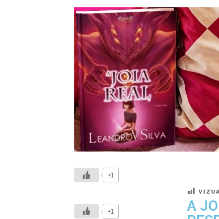
+1
VIZU
A JO
+1