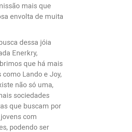
issão mais que
osa envolta de muita
busca dessa jóia
da Enerkry,
brimos que há mais
s como Lando e Joy,
xiste não só uma,
ais sociedades
tas que buscam por
 jovens com
es, podendo ser