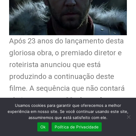
Após 23 anos do lançamento desta
gloriosa obra, o premiado diretor e
roteirista anunciou que está
produzindo a continuação deste
filme. A sequência que não contará
obviamente com
Maximus de
Usamos cookies para garantir que oferecemos a melhor
Russell Crowe
, que concretizou sua
experiência em nosso site. Se você continuar usando este site,
assumiremos que está satisfeito com ele.
vingança, e faleceu na última
Ok
Política de Privacidade
batalha de sua vida contra o