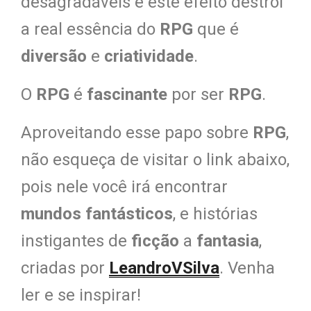
desagradáveis e este efeito destrói
a real essência do
RPG
que é
diversão
e
criatividade
.
O
RPG
é
fascinante
por ser
RPG
.
Aproveitando esse papo sobre
RPG
,
não esqueça de visitar o link abaixo,
pois nele você irá encontrar
mundos fantásticos
, e histórias
instigantes de
ficção
a
fantasia
,
criadas por
LeandroVSilva
. Venha
ler e se inspirar!