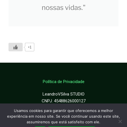
nossas vidas."
+1
Política de Privacidade
LeandroVSilva STUDIO
CNPJ: 45488626000127
Usamos cookies para garantir que oferecemos a melhor
©LeandroVSilva® 2018-2026
experiência em nosso site. Se você continuar usando este site,
Todos os direitos reservados
assumiremos que está satisfeito com ele.