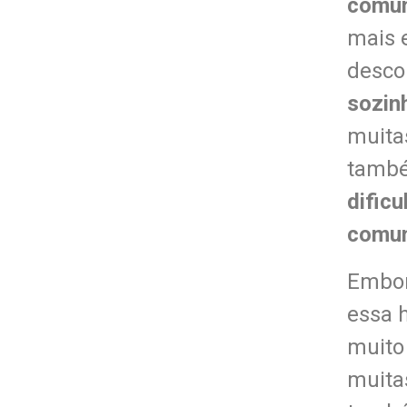
comu
mais 
desco
sozin
muita
tamb
dific
comun
Embor
essa h
muito
muita