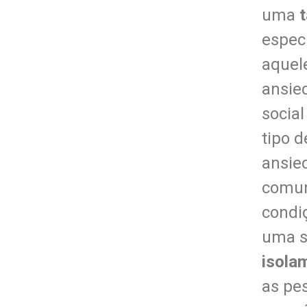
uma
espec
aquel
ansied
social
tipo d
ansie
comun
condi
uma s
isola
as pe