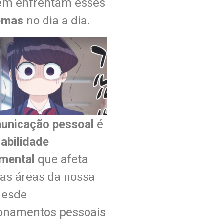
m enfrentam esses
lemas
no dia a dia.
unicação pessoal
é
habilidade
mental
que afeta
 as áreas da nossa
desde
ionamentos pessoais