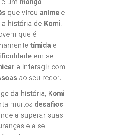
é um
mangá
ês
que virou
anime
e
 a história de
Komi
,
ovem que é
emamente
tímida
e
ificuldade
em se
nicar
e interagir com
ssoas
ao seu redor.
go da história,
Komi
nta muitos
desafios
ende a superar suas
uranças e a se