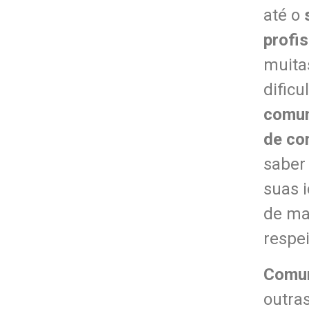
até o
profis
muita
dific
comun
de co
saber
suas 
de ma
respei
Comun
outra