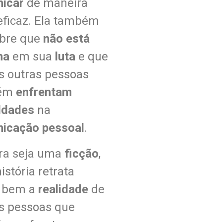
nicar
de maneira
eficaz. Ela também
bre que
não está
ha
em sua
luta
e que
s outras pessoas
ém
enfrentam
uldades
na
icação pessoal
.
a seja uma
ficção
,
istória retrata
 bem a
realidade
de
s pessoas que