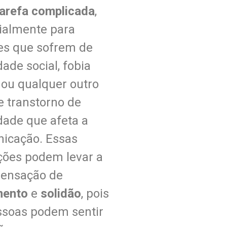
tarefa complicada
,
ialmente para
es que sofrem de
ade social, fobia
 ou qualquer outro
e transtorno de
dade que afeta a
icação. Essas
ções podem levar a
ensação de
mento
e
solidão
, pois
ssoas podem sentir