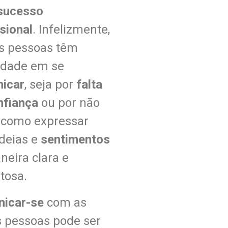
sucesso
sional
. Infelizmente,
s pessoas têm
uldade em
se
icar
, s
eja por
falta
nfiança
ou por não
 como expressar
ideias e
sentimentos
neira clara e
tosa.
icar-se
com as
s pessoas pode ser