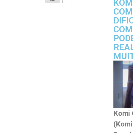
KOMI
COM
DIFI
COM
POD
REAL
MUI
Komi 
(Komi