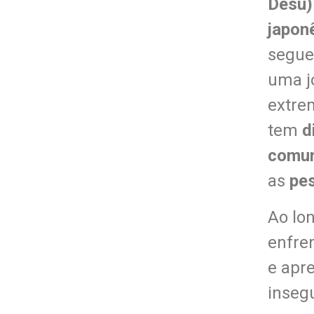
Desu)
japon
segue
uma j
extr
tem
d
comu
as
pe
Ao lon
enfre
e apr
inseg