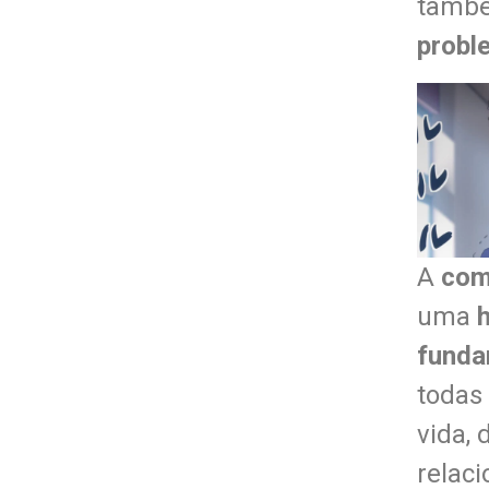
també
prob
A
com
uma
funda
todas
vida, 
relac