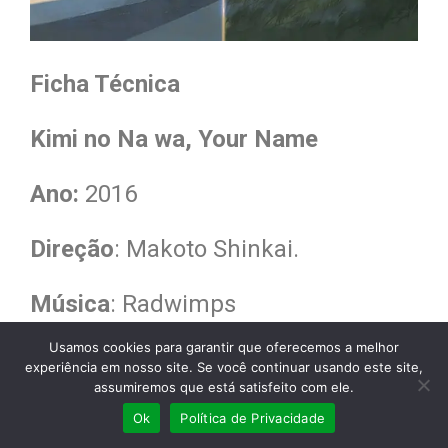
Ficha Técnica
Kimi no Na wa, Your Name
Ano:
2016
Direção
: Makoto Shinkai.
Música
: Radwimps
Usamos cookies para garantir que oferecemos a melhor
Duração:
106 min.
experiência em nosso site. Se você continuar usando este site,
assumiremos que está satisfeito com ele.
Nacionalidade:
Japão.
Ok
Política de Privacidade