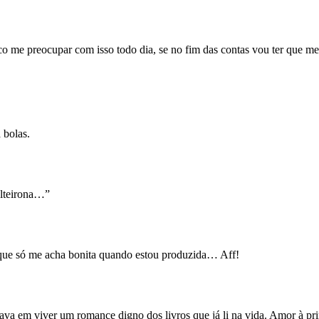
o me preocupar com isso todo dia, se no fim das contas vou ter que me l
 bolas.
olteirona…”
 que só me acha bonita quando estou produzida… Aff!
ava em viver um romance digno dos livros que já li na vida. Amor à pri