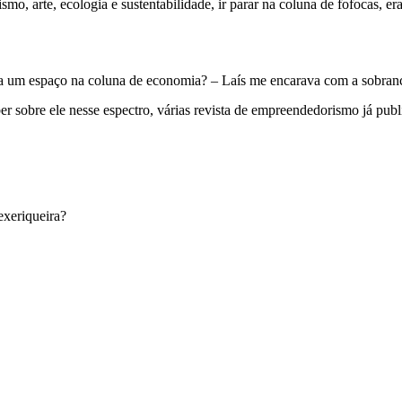
smo, arte, ecologia e sustentabilidade, ir parar na coluna de fofocas, e
a um espaço na coluna de economia? – Laís me encarava com a sobrance
ber sobre ele nesse espectro, várias revista de empreendedorismo já pu
exeriqueira?