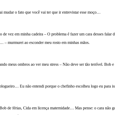
i mudar o fato que você vai ter que ir entrevistar esse moço…
 de vez em minha cadeira – O problema é fazer um cara desses falar de 
ia… – murmurei ao esconder meu rosto em minhas mãos.
do meus ombros ao ver meu stress – Não deve ser tão terrível. Bob e C
logueiro… Eu não entendi porque o chefinho escolheu logo eu para iss
 de férias, Cida em licença maternidade… Mas pense: o cara não gosta