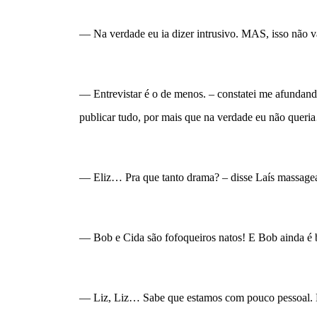
— Na verdade eu ia dizer intrusivo. MAS, isso não va
— Entrevistar é o de menos. – constatei me afundando
publicar tudo, por mais que na verdade eu não quer
— Eliz… Pra que tanto drama? – disse Laís massagean
— Bob e Cida são fofoqueiros natos! E Bob ainda é b
— Liz, Liz… Sabe que estamos com pouco pessoal. Bob