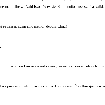
mesma mulher… Nah! Isso não existe! Sinto muito,mas essa é a realida
é se cansar, achar algo melhor, depois: tchau!
…
… – questionou Laís analisando meus garranchos com aquele oclinhos f
alvez passem a matéria para a coluna de economia. É melhor que ficar no