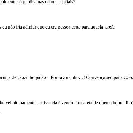
almente só publica nas colunas sociais?
eu não iria admitir que eu era pessoa certa para aquela tarefa.
arinha de cãozinho pidão – Por favorzinho…! Convença seu pai a coloc
utível ultimamente. – disse ela fazendo um careta de quem chupou limã
r.