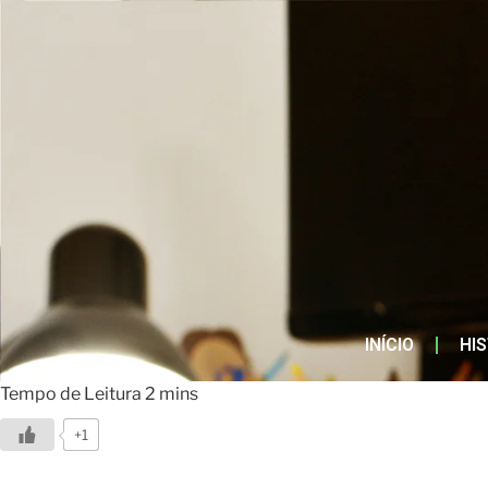
INÍCIO
HI
+1