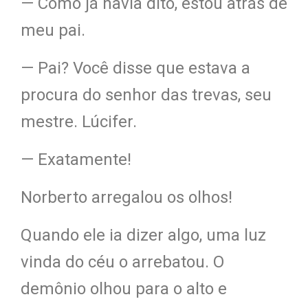
— Como já havia dito, estou atrás de
meu pai.
— Pai? Você disse que estava a
procura do senhor das trevas, seu
mestre. Lúcifer.
— Exatamente!
Norberto arregalou os olhos!
Quando ele ia dizer a
lgo, u
ma luz
vinda do cé
u o arreb
atou. O
demônio olhou para o alto e