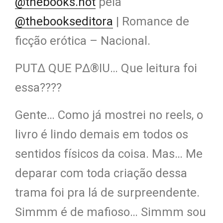
@thebooks.hot
pela
@thebookseditora
| Romance de
ficção erótica – Nacional.
PUT∆ QUE P∆®IU… Que leitura foi
essa????
Gente… Como já mostrei no reels, o
livro é lindo demais em todos os
sentidos físicos da coisa. Mas… Me
deparar com toda criação dessa
trama foi pra lá de surpreendente.
Simmm é de mafioso… Simmm sou