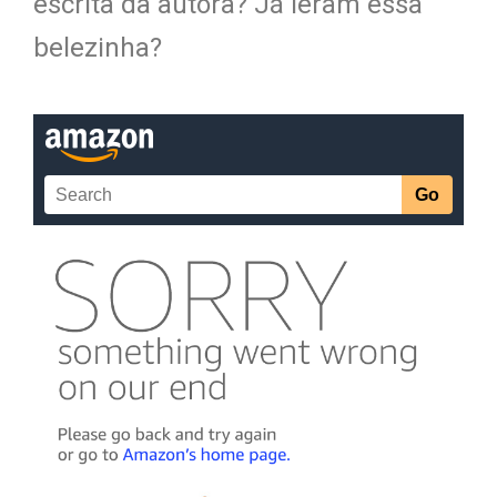
escrita da autora? Já leram essa
belezinha?